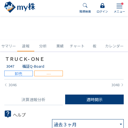
銘柄検索
ログイン
メニュー
サマリー
速報
分析
業績
チャート
板
カレンダー
ＴＲＵＣＫ- ＯＮＥ
3047
福証Q-Board
卸売
---
3046
3048
決算速報分析
適時開示
ヘルプ