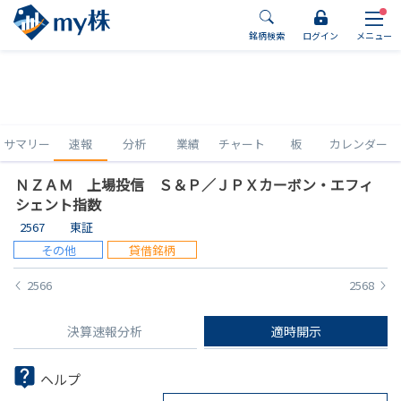
銘柄検索
ログイン
メニュー
サマリー
速報
分析
業績
チャート
板
カレンダー
ＮＺＡＭ 上場投信 Ｓ＆Ｐ／ＪＰＸカーボン・エフィ
シェント指数
2567
東証
その他
貸借銘柄
2566
2568
決算速報分析
適時開示
ヘルプ