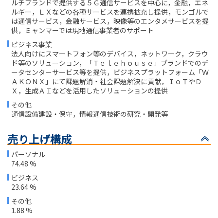
ルチブランドで提供する５Ｇ通信サービスを中心に，金融，エネ
ルギー，ＬＸなどの各種サービスを連携拡充し提供，モンゴルで
は通信サービス，金融サービス，映像等のエンタメサービスを提
供，ミャンマーでは現地通信事業者のサポート
ビジネス事業
法人向けにスマートフォン等のデバイス，ネットワーク，クラウ
ド等のソリューション，「Ｔｅｌｅｈｏｕｓｅ」ブランドでのデ
ータセンターサービス等を提供，ビジネスプラットフォーム「Ｗ
ＡＫＯＮＸ」にて課題解消・社会課題解決に貢献，ＩｏＴやＤ
Ｘ，生成ＡＩなどを活用したソリューションの提供
その他
通信設備建設・保守，情報通信技術の研究・開発等
売り上げ構成
パーソナル
74.48 %
ビジネス
23.64 %
その他
1.88 %