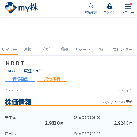
銘柄検索
ログイン
メニュー
サマリー
速報
分析
業績
チャート
板
カレンダー
ＫＤＤＩ
9433
東証ﾌﾟﾗｲﾑ
情報通信
貸借銘柄
9432
9434
株価情報
26/08/07 15:30 更新
現在値
始値
(08/07 09:00)
2,981.0
2,924.0
円
円
前日比
高値
(08/07 10:42)