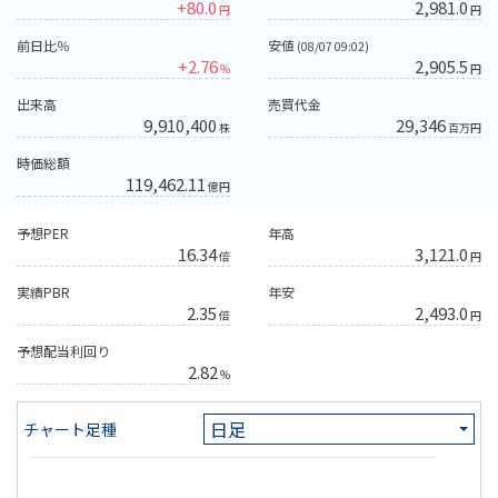
+80.0
2,981.0
円
円
前日比％
安値
(08/07 09:02)
+2.76
2,905.5
%
円
出来高
売買代金
9,910,400
29,346
株
百万円
時価総額
119,462.11
億円
予想PER
年高
16.34
3,121.0
倍
円
実績PBR
年安
2.35
2,493.0
倍
円
予想配当利回り
2.82
%
チャート足種