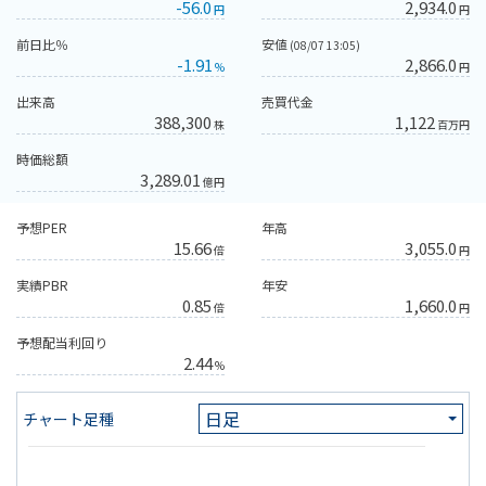
-56.0
2,934.0
円
円
前日比％
安値
(08/07 13:05)
-1.91
2,866.0
%
円
出来高
売買代金
388,300
1,122
株
百万円
時価総額
3,289.01
億円
予想PER
年高
15.66
3,055.0
倍
円
実績PBR
年安
0.85
1,660.0
倍
円
予想配当利回り
2.44
%
チャート足種