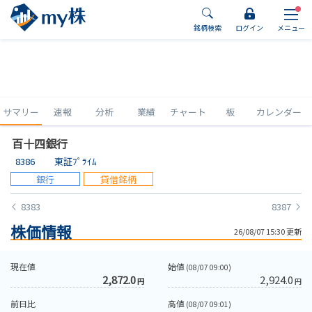
銘柄検索
ログイン
メニュー
サマリー
速報
分析
業績
チャート
板
カレンダー
百十四銀行
8386
東証ﾌﾟﾗｲﾑ
銀行
貸借銘柄
8383
8387
株価情報
26/08/07 15:30 更新
現在値
始値
(08/07 09:00)
2,872.0
2,924.0
円
円
前日比
高値
(08/07 09:01)