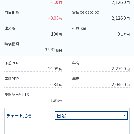
+1.0
2,126.0
円
円
前日比％
安値
(08/07 09:00)
+0.05
2,126.0
%
円
出来高
売買代金
100
0
株
百万円
時価総額
33.81
億円
予想PER
年高
10.09
2,270.0
倍
円
実績PBR
年安
0.34
2,040.0
倍
円
予想配当利回り
1.88
%
チャート足種