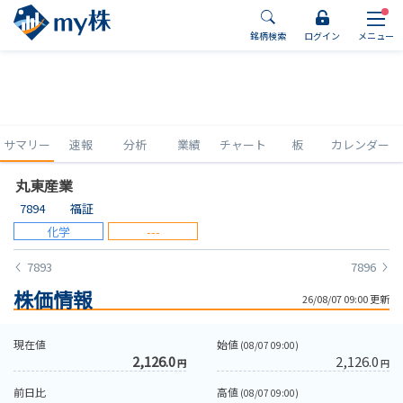
銘柄検索
ログイン
メニュー
サマリー
速報
分析
業績
チャート
板
カレンダー
丸東産業
7894
福証
化学
---
7893
7896
株価情報
26/08/07 09:00 更新
現在値
始値
(08/07 09:00)
2,126.0
2,126.0
円
円
前日比
高値
(08/07 09:00)