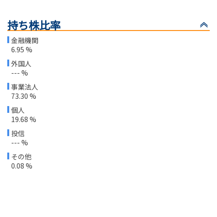
持ち株比率
金融機関
6.95 %
外国人
--- %
事業法人
73.30 %
個人
19.68 %
投信
--- %
その他
0.08 %