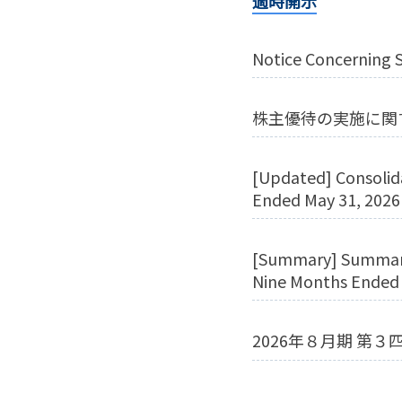
適時開示
Notice Concerning 
株主優待の実施に関
[Updated] Consolida
Ended May 31, 2026
[Summary] Summary 
Nine Months Ended 
2026年８月期 第