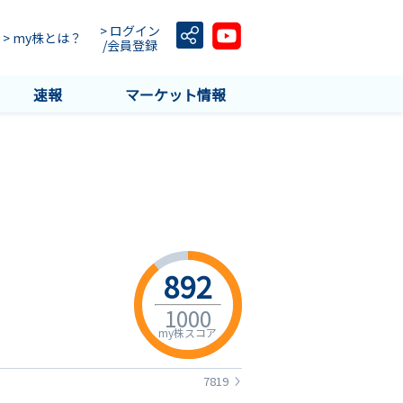
> ログイン
> my株とは？
/会員登録
速報
マーケット情報
892
1000
my株スコア
7819