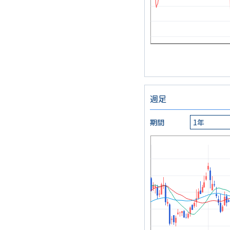
週足
期間
1年