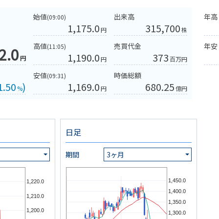
始値
出来高
年高
(09:00)
1,175.0
315,700
円
株
高値
売買代金
年安
(11:05)
2.0
1,190.0
373
円
円
百万円
安値
時価総額
(09:31)
1.50
)
1,169.0
680.25
%
円
億円
日足
期間
3ヶ月
1,450.0
1,220.0
1,400.0
1,210.0
1,350.0
1,200.0
1,300.0