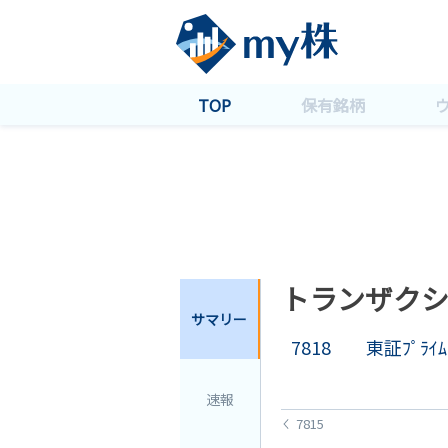
TOP
保有銘柄
トランザク
サマリー
7818
東証ﾌﾟﾗｲﾑ
速報
7815