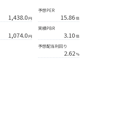
予想PER
1,438.0
15.86
円
倍
実績PBR
1,074.0
3.10
円
倍
予想配当利回り
2.62
%