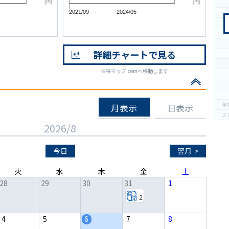
(円)
(円)
2021/09
2024/05
詳細チャートで見る
※株マップ.comへ移動します
月表示
日表示
2026/8
今日
翌月
>
火
水
木
金
土
28
29
30
31
1
2
4
5
6
7
8