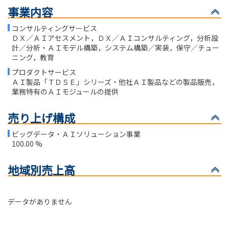
事業内容
コンサルティングサービス
ＤＸ／ＡＩアセスメント，ＤＸ／ＡＩコンサルティング，分析設
計／分析・ＡＩモデル構築，システム構築／実装，保守／チュー
ニング，教育
プロダクトサービス
ＡＩ製品「ＴＤＳＥ」シリーズ・他社ＡＩ製品などの製品販売，
業務特有のＡＩモジュールの提供
売り上げ構成
ビッグデータ・ＡＩソリューション事業
100.00 %
地域別売上高
データがありません