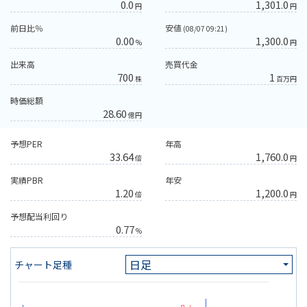
0.0
1,301.0
円
円
前日比％
安値
(08/07 09:21)
0.00
1,300.0
%
円
出来高
売買代金
700
1
株
百万円
時価総額
28.60
億円
予想PER
年高
33.64
1,760.0
倍
円
実績PBR
年安
1.20
1,200.0
倍
円
予想配当利回り
0.77
%
チャート足種