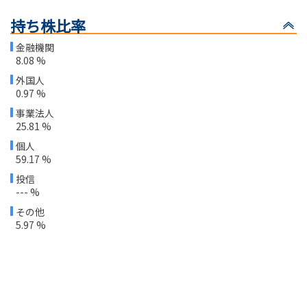
持ち株比率
金融機関
8.08 %
外国人
0.97 %
事業法人
25.81 %
個人
59.17 %
投信
--- %
その他
5.97 %