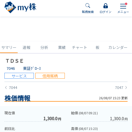
銘柄検索
ログイン
メニュー
サマリー
速報
分析
業績
チャート
板
カレンダー
ＴＤＳＥ
7046
東証ｸﾞﾛｰｽ
サービス
信用銘柄
7044
7047
株価情報
26/08/07 15:23 更新
現在値
始値
(08/07 09:21)
1,300.0
1,300.0
円
円
前日比
高値
(08/07 15:23)