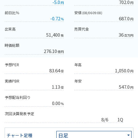
-5.0
702.0
円
円
前日比％
安値
(08/06 09:08)
-0.72
687.0
%
円
出来高
売買代金
51,400
36
株
百万円
時価総額
276.10
億円
予想PER
年高
83.64
1,050.0
倍
円
実績PBR
年安
1.13
547.0
倍
円
予想配当利回り
0.00
%
次回決算発表予定
8/6
1Q
チャート足種