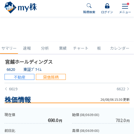
銘柄検索
ログイン
メニュー
サマリー
速報
分析
業績
チャート
板
カレンダー
宮越ホールディングス
6620
東証ﾌﾟﾗｲﾑ
不動産
貸借銘柄
6619
6622
株価情報
26/08/06 15:30 更新
現在値
始値
(08/06 09:00)
690.0
702.0
円
円
前日比
高値
(08/06 09:00)