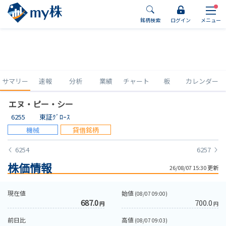
銘柄検索
ログイン
メニュー
サマリー
速報
分析
業績
チャート
板
カレンダー
エヌ・ピー・シー
6255
東証ｸﾞﾛｰｽ
機械
貸借銘柄
6254
6257
株価情報
26/08/07 15:30 更新
現在値
始値
(08/07 09:00)
687.0
700.0
円
円
前日比
高値
(08/07 09:03)