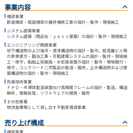
事業内容
橋梁事業
新設橋梁・既設橋梁の維持補修工事の設計・製作・現場施工
システム建築事業
システム建築（商品名：ｙｅｓｓ建築）の設計・製作・現場施工
エンジニアリング関連事業
地下構造物および海洋・港湾構造物の設計・製作，超高層ビル等
の鉄骨建方・鍛冶工事・可動建築システムの設計・製作・現場施
工・保守，船舶上架施設・水処理装置の設計・製作・現場据付・
保守，コンクリート二次製品の製造・販売，土木構造物および建
築構造物の設計・製作・現場施工
先端技術事業
ＦＰＤ・半導体製造装置向け高精度フレームの設計・製造，構造
解析，情報処理，ソフトウェアの開発・販売
その他事業
物流倉庫等として貸し出す不動産賃貸事業
売り上げ構成
橋梁事業