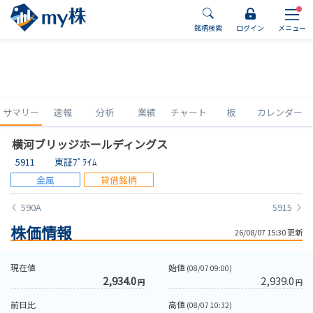
銘柄検索
ログイン
メニュー
サマリー
速報
分析
業績
チャート
板
カレンダー
横河ブリッジホールディングス
5911
東証ﾌﾟﾗｲﾑ
金属
貸借銘柄
590A
5915
株価情報
26/08/07 15:30 更新
現在値
始値
(08/07 09:00)
2,934.0
2,939.0
円
円
前日比
高値
(08/07 10:32)