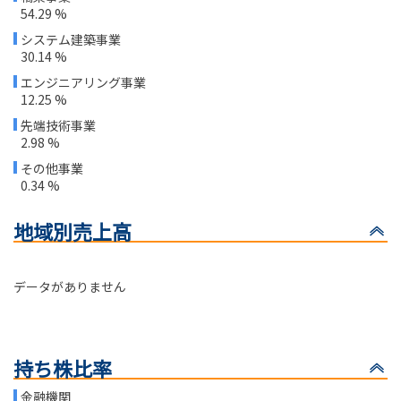
54.29 %
システム建築事業
30.14 %
エンジニアリング事業
12.25 %
先端技術事業
2.98 %
その他事業
0.34 %
地域別売上高
データがありません
持ち株比率
金融機関