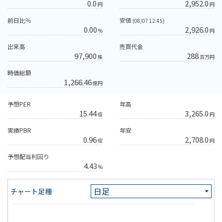
0.0
2,952.0
円
円
前日比％
安値
(08/07 12:45)
0.00
2,926.0
%
円
出来高
売買代金
97,900
288
株
百万円
時価総額
1,266.46
億円
予想PER
年高
15.44
3,265.0
倍
円
実績PBR
年安
0.96
2,708.0
倍
円
予想配当利回り
4.43
%
チャート足種