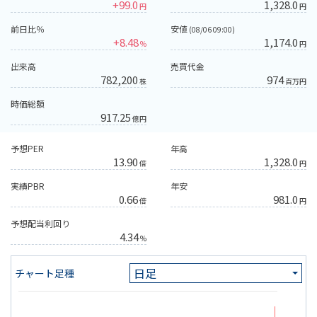
+99.0
1,328.0
円
円
前日比％
安値
(08/06 09:00)
+8.48
1,174.0
%
円
出来高
売買代金
782,200
974
株
百万円
時価総額
917.25
億円
予想PER
年高
13.90
1,328.0
倍
円
実績PBR
年安
0.66
981.0
倍
円
予想配当利回り
4.34
%
チャート足種