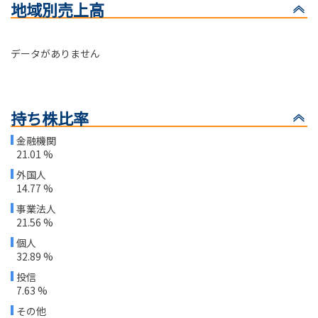
地域別売上高
データがありません
持ち株比率
金融機関
21.01 %
外国人
14.77 %
事業法人
21.56 %
個人
32.89 %
投信
7.63 %
その他