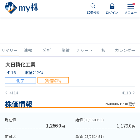
銘柄検索
ログイン
メニュー
サマリー
速報
分析
業績
チャート
板
カレンダー
大日精化工業
4116
東証ﾌﾟﾗｲﾑ
化学
貸借銘柄
4114
4118
株価情報
26/08/06 15:30 更新
現在値
始値
(08/06 09:00)
1,266.0
1,179.0
円
円
前日比
高値
(08/06 14:31)