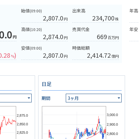
始値
出来高
年高
(09:00)
2,807.0
234,700
円
株
高値
売買代金
年安
(10:20)
0.0
2,874.0
669
円
円
百万円
安値
時価総額
(09:00)
0.28
)
2,807.0
2,414.72
%
円
億円
日足
期間
3ヶ月
3,000.0
2,875.0
2,850.0
2,900.0
2,825.0
2,800.0