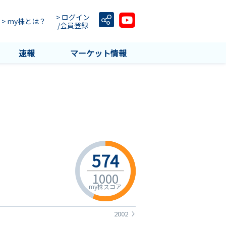
> ログイン
> my株とは？
/会員登録
速報
マーケット情報
574
1000
my株スコア
2002