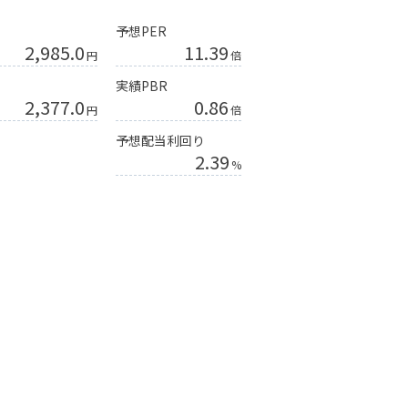
予想PER
2,985.0
11.39
円
倍
実績PBR
2,377.0
0.86
円
倍
予想配当利回り
2.39
%