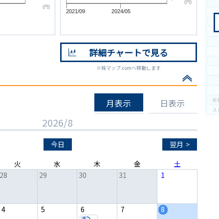
(円)
(円)
2021/09
2024/05
詳細チャートで見る
※株マップ.comへ移動します
月表示
日表示
2026/8
今日
翌月
>
火
水
木
金
土
28
29
30
31
1
4
5
6
7
8